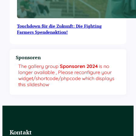
Touchdown für die Zukunft: Die Fighting
Farmers Spendenaktion!
Sponsoren
The gallery group
Sponsoren 2024
is no
longer available , Please reconfigure your
widget/shortcode/phpcode which displays
this slideshow
Kontakt