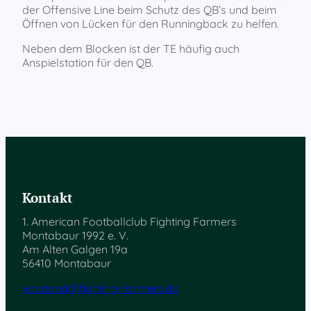
der Offensive Line beim Schutz des QB’s und beim
Öffnen von Lücken für den Runningback zu helfen.
Neben dem Blocken ist der TE häufig auch
Anspielstation für den QB.
Kontakt
1. American Footballclub Fighting Farmers
Montabaur 1992 e. V.
Am Alten Galgen 19a
56410 Montabaur
vorstand@fighting-farmers.de