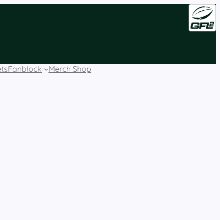
ets
Fanblock
Merch Shop