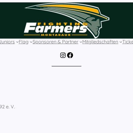
Juniors
Flag
Sponsoren & Partner
Mitgliedschaften
Tick
Instagram
Facebook
2 e. V.