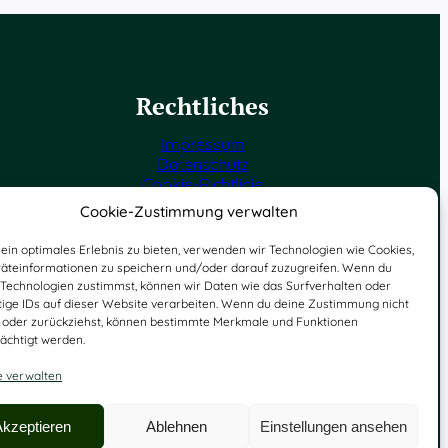
Rechtliches
Impressum
Datenschutz
Cookie-Richtlinie
Cookie-Zustimmung verwalten
ein optimales Erlebnis zu bieten, verwenden wir Technologien wie Cookies,
äteinformationen zu speichern und/oder darauf zuzugreifen. Wenn du
 Technologien zustimmst, können wir Daten wie das Surfverhalten oder
tige IDs auf dieser Website verarbeiten. Wenn du deine Zustimmung nicht
st oder zurückziehst, können bestimmte Merkmale und Funktionen
ächtigt werden.
e verwalten
Akzeptieren
Ablehnen
Einstellungen ansehen