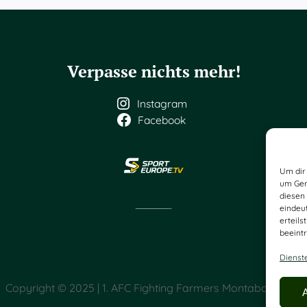
Verpasse nichts mehr!
Instagram
Facebook
Um dir 
um Ger
diesen
eindeu
erteil
beeintr
Dienst
Copyright © 2025 | 1. AFC Fighting Farmers Montabaur e. V.