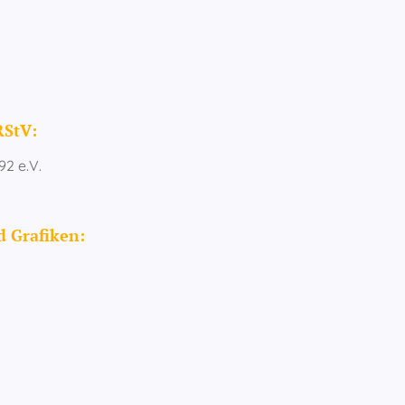
RStV:
92 e.V.
d Grafiken: