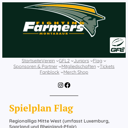
Zum
Inhalt
springen
Startseite
Verein
GFL2
Juniors
Flag
Sponsoren & Partner
Mitgliedschaften
Tickets
Fanblock
Merch Shop
Instagram
Facebook
Spielplan Flag
Regionalliga Mitte West (umfasst Luxemburg,
Saarland und Rheinland-Pfalz)