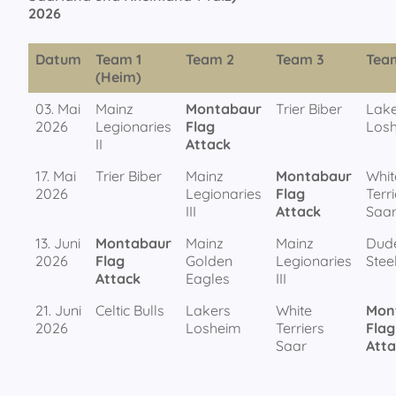
2026
Datum
Team 1
Team 2
Team 3
Tea
(Heim)
03. Mai
Mainz
Montabaur
Trier Biber
Lake
2026
Legionaries
Flag
Los
II
Attack
17. Mai
Trier Biber
Mainz
Montabaur
Whit
2026
Legionaries
Flag
Terr
III
Attack
Saa
13. Juni
Montabaur
Mainz
Mainz
Dud
2026
Flag
Golden
Legionaries
Stee
Attack
Eagles
III
21. Juni
Celtic Bulls
Lakers
White
Mon
2026
Losheim
Terriers
Flag
Saar
Atta