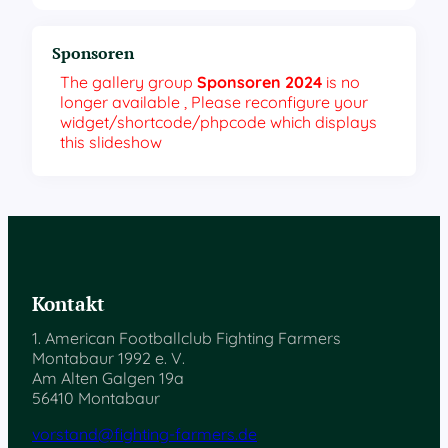
Sponsoren
The gallery group
Sponsoren 2024
is no
longer available , Please reconfigure your
widget/shortcode/phpcode which displays
this slideshow
Kontakt
1. American Footballclub Fighting Farmers
Montabaur 1992 e. V.
Am Alten Galgen 19a
56410 Montabaur
vorstand@fighting-farmers.de