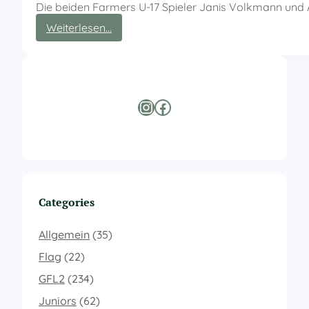
Die beiden Farmers U-17 Spieler Janis Volkmann und
:
Weiterlesen…
F
a
r
m
e
Instagram
Facebook
r
s
u
n
d
M
a
Categories
d
D
o
Allgemein
(35)
g
Flag
(22)
s
z
GFL2
(234)
u
Juniors
(62)
G