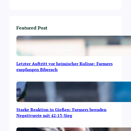
a
s
t
i
n
Featured Post
D
r
e
s
d
e
Letzter Auftritt vor heimischer Kulisse: Farmers
n
empfangen Biberach
Starke Reaktion in Gießen: Farmers beenden
Negativserie mit 42:13-Sieg