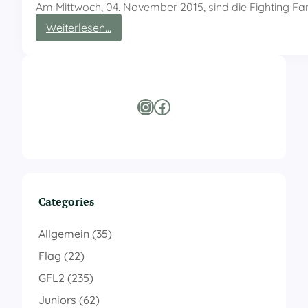
Am Mittwoch, 04. November 2015, sind die Fighting Far
:
Weiterlesen…
S
e
n
i
o
Instagram
Facebook
r
s
s
t
a
r
t
Categories
e
n
i
Allgemein
(35)
n
Flag
(22)
d
i
GFL2
(235)
e
Juniors
(62)
n