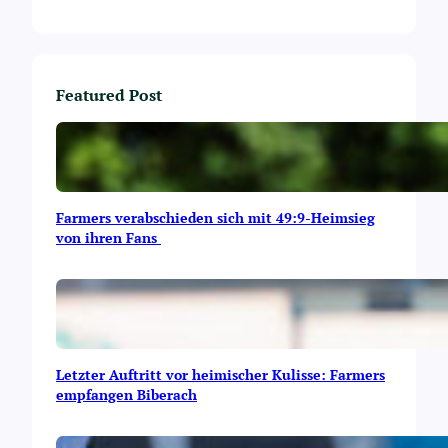
e
u
e
S
a
Featured Post
i
s
o
n
Farmers verabschieden sich mit 49:9-Heimsieg
von ihren Fans
Letzter Auftritt vor heimischer Kulisse: Farmers
empfangen Biberach