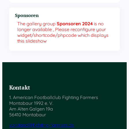
Sponsoren
The gallery group
Sponsoren 2024
is no
longer available , Please reconfigure your
widget/shortcode/phpcode which displays
this slideshow
Kontakt
1. American Footballclub Fighting Farmers
Montabaur 1992 e. V.
Am Alten Galgen 19a
56410 Montabaur
vorstand@fighting-farmers.de