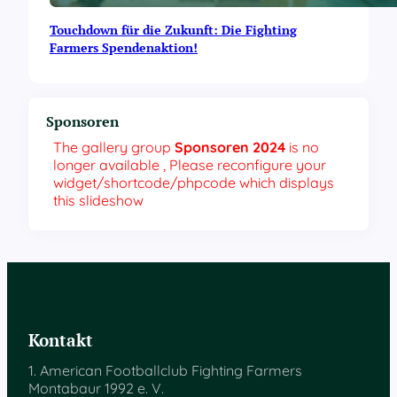
Touchdown für die Zukunft: Die Fighting
Farmers Spendenaktion!
Sponsoren
The gallery group
Sponsoren 2024
is no
longer available , Please reconfigure your
widget/shortcode/phpcode which displays
this slideshow
Kontakt
1. American Footballclub Fighting Farmers
Montabaur 1992 e. V.