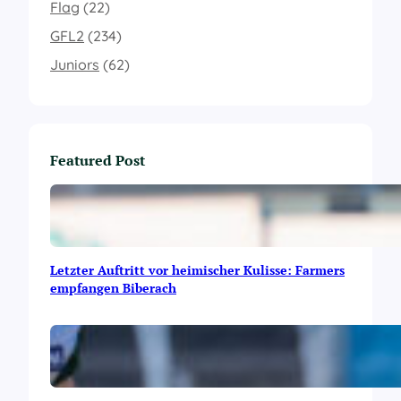
Flag
(22)
GFL2
(234)
Juniors
(62)
Featured Post
Letzter Auftritt vor heimischer Kulisse: Farmers
empfangen Biberach