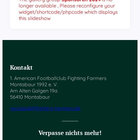
longer available , Please reconfigure your
widget/shortcode/phpcode which displays
this slideshow
Kontakt
1. American Footballclub Fighting Farmers
Montabaur 1992 e. V.
Am Alten Galgen 19a
56410 Montabaur
vorstand@fighting-farmers.de
Verpasse nichts mehr!