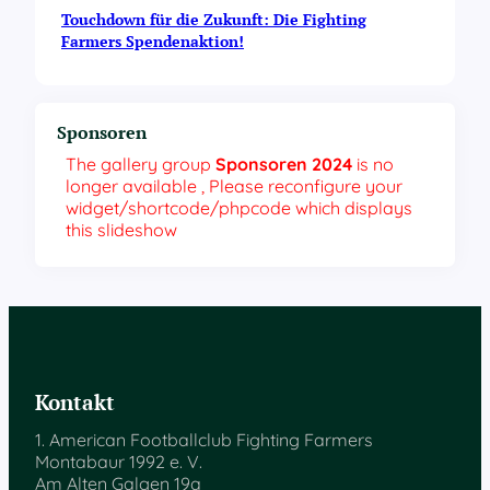
Touchdown für die Zukunft: Die Fighting
Farmers Spendenaktion!
Sponsoren
The gallery group
Sponsoren 2024
is no
longer available , Please reconfigure your
widget/shortcode/phpcode which displays
this slideshow
Kontakt
1. American Footballclub Fighting Farmers
Montabaur 1992 e. V.
Am Alten Galgen 19a