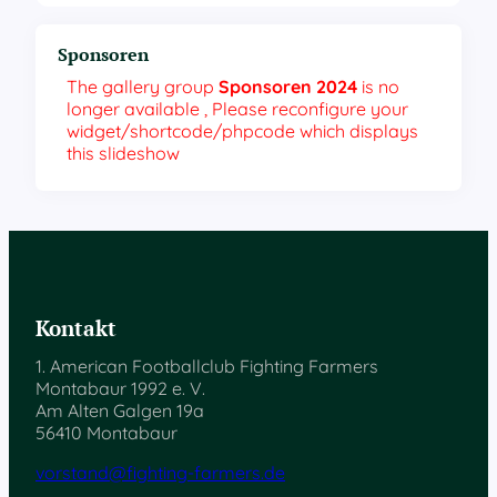
Sponsoren
The gallery group
Sponsoren 2024
is no
longer available , Please reconfigure your
widget/shortcode/phpcode which displays
this slideshow
Kontakt
1. American Footballclub Fighting Farmers
Montabaur 1992 e. V.
Am Alten Galgen 19a
56410 Montabaur
vorstand@fighting-farmers.de