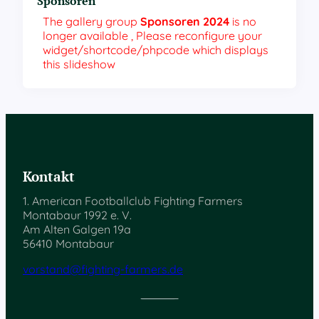
Sponsoren
The gallery group
Sponsoren 2024
is no
longer available , Please reconfigure your
widget/shortcode/phpcode which displays
this slideshow
Kontakt
1. American Footballclub Fighting Farmers
Montabaur 1992 e. V.
Am Alten Galgen 19a
56410 Montabaur
vorstand@fighting-farmers.de