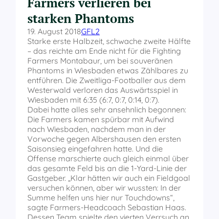
Farmers verlieren bei
starken Phantoms
19. August 2018
GFL2
Starke erste Halbzeit, schwache zweite Hälfte
– das reichte am Ende nicht für die Fighting
Farmers Montabaur, um bei souveränen
Phantoms in Wiesbaden etwas Zählbares zu
entführen. Die Zweitliga-Footballer aus dem
Westerwald verloren das Auswärtsspiel in
Wiesbaden mit 6:35 (6:7, 0:7, 0:14, 0:7).
Dabei hatte alles sehr ansehnlich begonnen:
Die Farmers kamen spürbar mit Aufwind
nach Wiesbaden, nachdem man in der
Vorwoche gegen Albershausen den ersten
Saisonsieg eingefahren hatte. Und die
Offense marschierte auch gleich einmal über
das gesamte Feld bis an die 1-Yard-Linie der
Gastgeber. „Klar hätten wir auch ein Fieldgoal
versuchen können, aber wir wussten: In der
Summe helfen uns hier nur Touchdowns“,
sagte Farmers-Headcoach Sebastian Haas.
Dessen Team spielte den vierten Verrsuch an