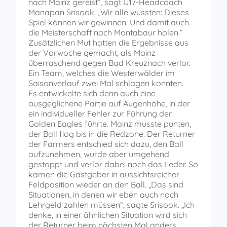
nach Mainz gereist“, sagt U17-Headcoach
Manapan Srisook. „Wir alle wussten: Dieses
Spiel können wir gewinnen. Und damit auch
die Meisterschaft nach Montabaur holen.“
Zusätzlichen Mut hatten die Ergebnisse aus
der Vorwoche gemacht, als Mainz
überraschend gegen Bad Kreuznach verlor.
Ein Team, welches die Westerwälder im
Saisonverlauf zwei Mal schlagen konnten.
Es entwickelte sich denn auch eine
ausgeglichene Partie auf Augenhöhe, in der
ein individueller Fehler zur Führung der
Golden Eagles führte. Mainz musste punten,
der Ball flog bis in die Redzone. Der Returner
der Farmers entschied sich dazu, den Ball
aufzunehmen, wurde aber umgehend
gestoppt und verlor dabei noch das Leder. So
kamen die Gastgeber in aussichtsreicher
Feldposition wieder an den Ball. „Das sind
Situationen, in denen wir eben auch noch
Lehrgeld zahlen müssen“, sagte Srisook. „Ich
denke, in einer ähnlichen Situation wird sich
der Returner beim nächsten Mal anders