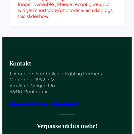
longer available , Please reconfigure your
widget/shortcode/phpcode which displays
this slideshow
Kontakt
1. American Footballclub Fighting Farmers
Montabaur 1992 e. V.
Am Alten Galgen 19a
56410 Montabaur
vorstand@fighting-farmers.de
Verpasse nichts mehr!