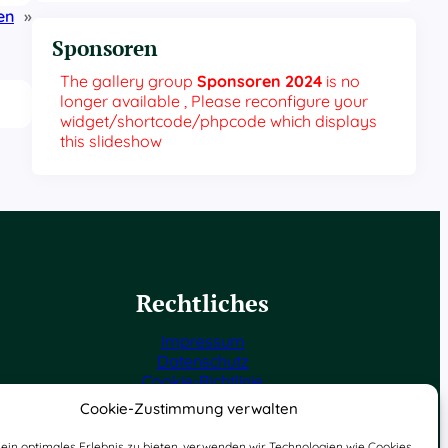
en
»
Sponsoren
The gallery group
Sponsoren 2024
is no
longer available , Please reconfigure your
widget/shortcode/phpcode which displays
this slideshow
Rechtliches
Impressum
Datenschutz
Cookie-Richtlinie
Cookie-Zustimmung verwalten
ein optimales Erlebnis zu bieten, verwenden wir Technologien wie Cookies,