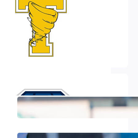
Categories
Allgemein
(35)
Flag
(22)
GFL2
(234)
Juniors
(62)
Featured Post
Letzter Auftritt vor heimischer
Kulisse: Farmers empfangen
Biberach
Starke Reaktion in Gießen: