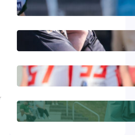
Farmers beenden Negativserie
mit 42:13-Sieg
Raus aus der Negativserie:
Farmers reisen
zum Rivalenduell nach Gießen
Starker Beginn, bitteres Ende:
Farmers unterliegen Augsburg
mit 20:28
r
Touchdown für die Zukunft: Die
Fighting Farmers
Spendenaktion!