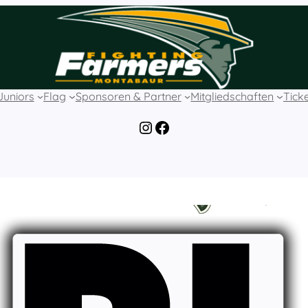
Juniors
Flag
Sponsoren & Partner
Mitgliedschaften
Tick
Instagram
Facebook