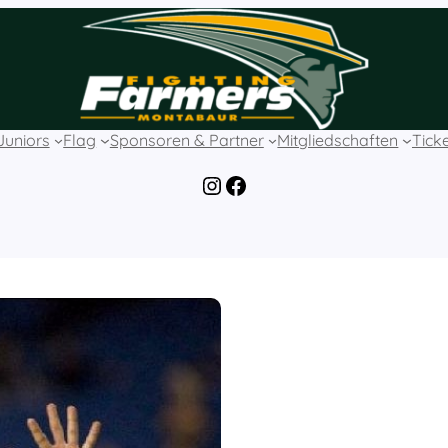
Juniors
Flag
Sponsoren & Partner
Mitgliedschaften
Tick
Instagram
Facebook