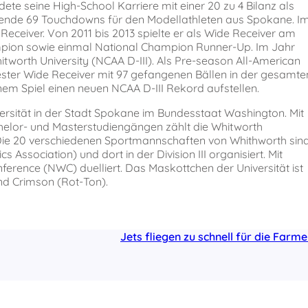
 seine High-School Karriere mit einer 20 zu 4 Bilanz als
kende 69 Touchdowns für den Modellathleten aus Spokane. I
eceiver. Von 2011 bis 2013 spielte er als Wide Receiver am
mpion sowie einmal National Champion Runner-Up. Im Jahr
itworth University (NCAA D-III). Als Pre-season All-American
ester Wide Receiver mit 97 gefangenen Bällen in der gesamte
nem Spiel einen neuen NCAA D-III Rekord aufstellen.
niversität in der Stadt Spokane im Bundesstaat Washington. Mit
elor- und Masterstudiengängen zählt die Whitworth
. Die 20 verschiedenen Sportmannschaften von Whithworth sin
Association) und dort in der Division III organisiert. Mit
erence (NWC) duelliert. Das Maskottchen der Universität ist
nd Crimson (Rot-Ton).
Jets fliegen zu schnell für die Farme