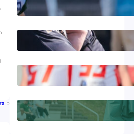
Farmers beenden Negativserie
m
mit 42:13-Sieg
n
Raus aus der Negativserie:
Farmers reisen
zum Rivalenduell nach Gießen
d
Starker Beginn, bitteres Ende:
Farmers unterliegen Augsburg
mit 20:28
rs
»
Touchdown für die Zukunft: Die
Fighting Farmers
Spendenaktion!