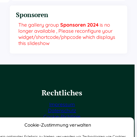
Sponsoren
The gallery group
Sponsoren 2024
is no
longer available , Please reconfigure your
widget/shortcode/phpcode which displays
this slideshow
Rechtliches
Impressum
Datenschutz
Cookie-Richtlinie
Cookie-Zustimmung verwalten
ein optimales Erlebnis zu bieten, verwenden wir Technologien wie Cookies,