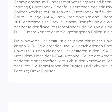
Championship im Bundesstaat Washington und beendete
Starting Quarterback. Ebenfalls sprechen beeindruc
College wechselte Clausen von Quaterback auf Wide R
Carroll College (NAIA) und wurde dort National Cha
2013 entschied sich Drew zu einem Transfer an die Wh
beendete der flinke Passempfänger die Saison als b
D-III. Zudem konnte er mit 21 gefangenen Bällen in ei
Die Whitworth University ist eine privat-christliche U
knapp 3000 Studierenden und 60 verschiedenen Bach
University zu den kleineren Universitäten in den USA
unter dem Dach der NCAA (National Collegiate Atheltics 
anderen Mannschaften wird sich in der Northwest Conf
der Pirat. Die Teamfarben der Pirates sind Schwarz u
Foto: (c) Drew Clausen