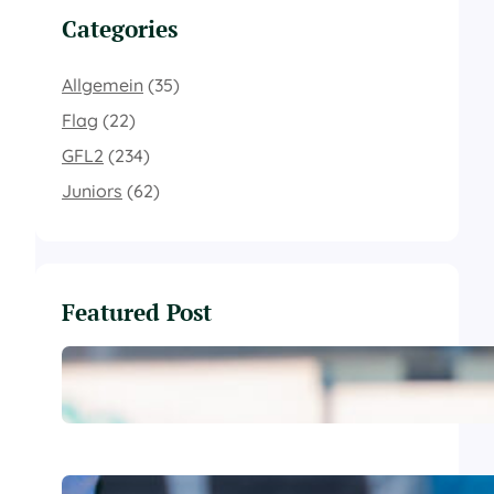
Categories
Allgemein
(35)
Flag
(22)
GFL2
(234)
Juniors
(62)
Featured Post
Letzter Auftritt vor heimischer
Kulisse: Farmers empfangen
Biberach
Starke Reaktion in Gießen: