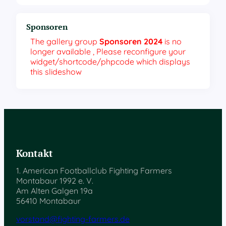
Sponsoren
The gallery group
Sponsoren 2024
is no
longer available , Please reconfigure your
widget/shortcode/phpcode which displays
this slideshow
Kontakt
1. American Footballclub Fighting Farmers
Montabaur 1992 e. V.
Am Alten Galgen 19a
56410 Montabaur
vorstand@fighting-farmers.de