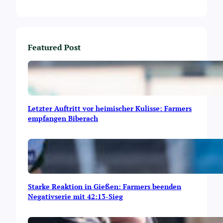
r
s
t
a
t
Featured Post
i
o
n
i
m
K
Letzter Auftritt vor heimischer Kulisse: Farmers
e
empfangen Biberach
m
p
e
r
h
o
f
Starke Reaktion in Gießen: Farmers beenden
Negativserie mit 42:13-Sieg