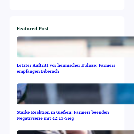
g
e
g
e
n
Featured Post
F
r
a
n
k
f
Letzter Auftritt vor heimischer Kulisse: Farmers
u
empfangen Biberach
r
t
Starke Reaktion in Gießen: Farmers beenden
Negativserie mit 42:13-Sieg