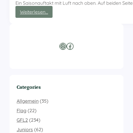
Ein Saisonauftakt mit Luft nach oben. Auf beiden Seit
:
Weiterlesen…
S
i
e
g
z
Instagram
Facebook
u
m
S
a
i
s
o
Categories
n
a
u
Allgemein
(35)
f
Flag
(22)
t
a
GFL2
(234)
k
Juniors
(62)
t