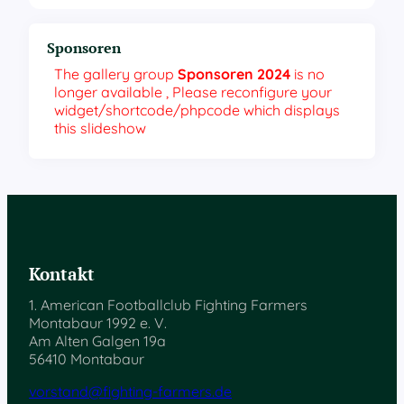
Sponsoren
The gallery group
Sponsoren 2024
is no
longer available , Please reconfigure your
widget/shortcode/phpcode which displays
this slideshow
Kontakt
1. American Footballclub Fighting Farmers
Montabaur 1992 e. V.
Am Alten Galgen 19a
56410 Montabaur
vorstand@fighting-farmers.de