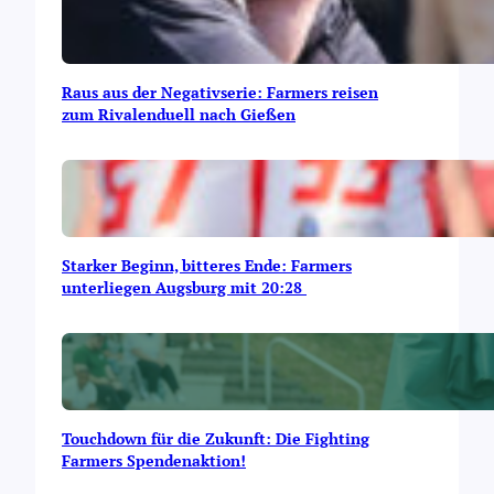
k
i
r
c
h
Raus aus der Negativserie: Farmers reisen
e
zum Rivalenduell nach Gießen
n
D
e
v
i
l
Starker Beginn, bitteres Ende: Farmers
s
unterliegen Augsburg mit 20:28
Touchdown für die Zukunft: Die Fighting
Farmers Spendenaktion!