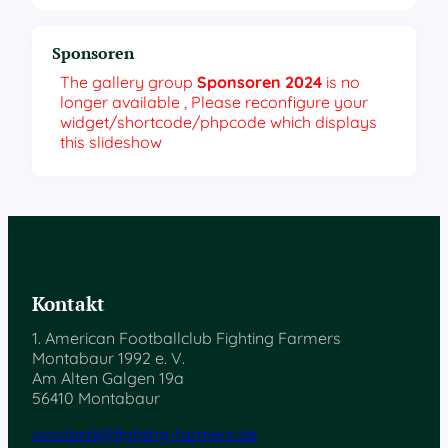
Sponsoren
The gallery group
Sponsoren 2024
is no
longer available , Please reconfigure your
widget/shortcode/phpcode which displays
this slideshow
Kontakt
1. American Footballclub Fighting Farmers
Montabaur 1992 e. V.
Am Alten Galgen 19a
56410 Montabaur
vorstand@fighting-farmers.de