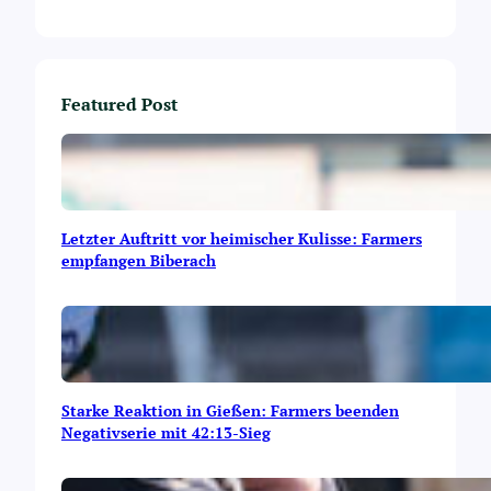
s
t
e
m
T
Featured Post
e
s
t
g
e
g
Letzter Auftritt vor heimischer Kulisse: Farmers
e
empfangen Biberach
n
d
i
e
G
e
l
Starke Reaktion in Gießen: Farmers beenden
s
Negativserie mit 42:13-Sieg
e
n