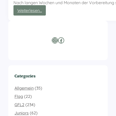
Nach langen Wochen und Monaten der Vorbereitung 
:
Weiterlesen…
F
i
g
h
t
Instagram
Facebook
i
n
g
F
a
r
m
Categories
e
r
s
Allgemein
(35)
v
Flag
(22)
o
r
GFL2
(234)
e
Juniors
(62)
r