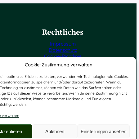
Rechtliches
Impressum
Datenschutz
Cookie-Richtlinie
Cookie-Zustimmung verwalten
ein optimales Erlebnis zu bieten, verwenden wir Technologien wie Cookies,
äteinformationen zu speichern und/oder darauf zuzugreifen. Wenn du
 Technologien zustimmst, können wir Daten wie das Surfverhalten oder
tige IDs auf dieser Website verarbeiten. Wenn du deine Zustimmung nicht
st oder zurückziehst, können bestimmte Merkmale und Funktionen
ächtigt werden.
e verwalten
Akzeptieren
Ablehnen
Einstellungen ansehen