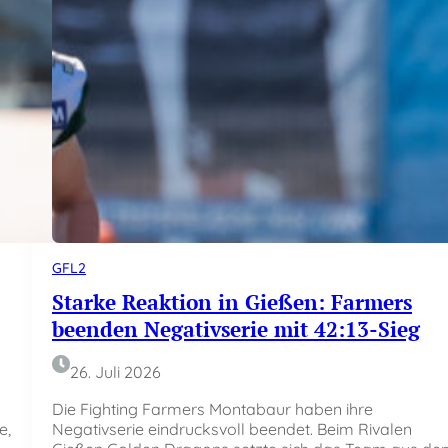
GFL2
Starke Reaktion in Gießen: Farmers
beenden Negativserie mit 42:13-Sieg
26. Juli 2026
Die Fighting Farmers Montabaur haben ihre
e,
Negativserie eindrucksvoll beendet. Beim Rivalen