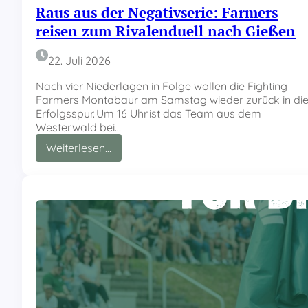
h
Raus aus der Negativserie: Farmers
e
reisen zum Rivalenduell nach Gießen
i
m
i
22. Juli 2026
s
c
Nach vier Niederlagen in Folge wollen die Fighting
h
Farmers Montabaur am Samstag wieder zurück in di
e
Erfolgsspur. Um 16 Uhr ist das Team aus dem
r
Westerwald bei…
K
:
Weiterlesen…
u
R
l
a
i
u
s
s
s
a
e
u
:
s
F
d
a
e
r
r
m
N
e