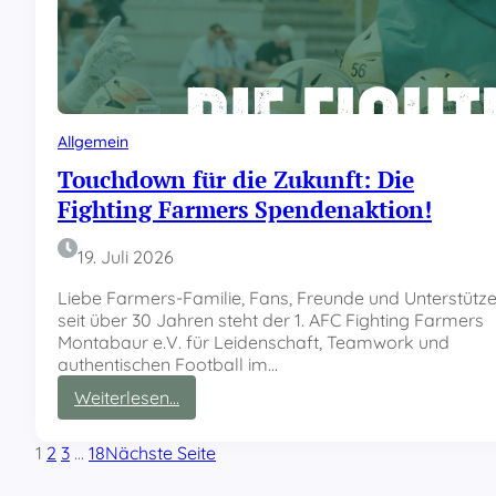
e
r
g
s
a
e
t
m
i
p
v
f
s
Allgemein
a
e
n
Touchdown für die Zukunft: Die
r
g
Fighting Farmers Spendenaktion!
i
e
e
n
:
19. Juli 2026
B
F
i
a
Liebe Farmers-Familie, Fans, Freunde und Unterstütze
b
r
seit über 30 Jahren steht der 1. AFC Fighting Farmers
e
m
Montabaur e.V. für Leidenschaft, Teamwork und
r
e
authentischen Football im…
a
r
c
:
Weiterlesen…
s
h
T
r
o
e
1
2
3
…
18
Nächste Seite
u
i
c
s