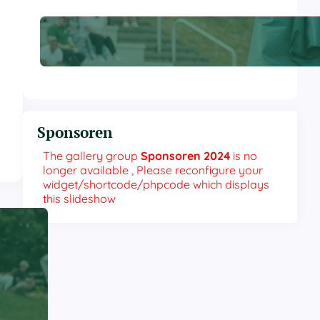
Touchdown für die Zukunft: Die
Fighting Farmers
Spendenaktion!
Sponsoren
The gallery group
Sponsoren 2024
is no
longer available , Please reconfigure your
widget/shortcode/phpcode which displays
this slideshow