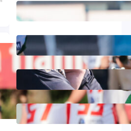
m
Letzter Auftritt vor heimischer
Kulisse: Farmers empfangen
Biberach
Starke Reaktion in Gießen:
Farmers beenden Negativserie
mit 42:13-Sieg
Raus aus der Negativserie:
Farmers reisen
zum Rivalenduell nach Gießen
Starker Beginn, bitteres Ende:
Farmers unterliegen Augsburg
mit 20:28