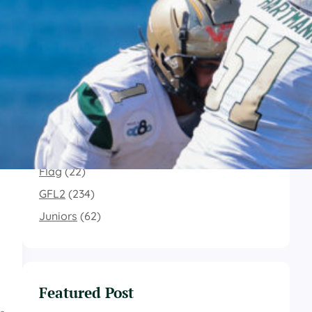
Instagram
Facebook
Categories
Allgemein
(35)
Flag
(22)
GFL2
(234)
Juniors
(62)
Featured Post