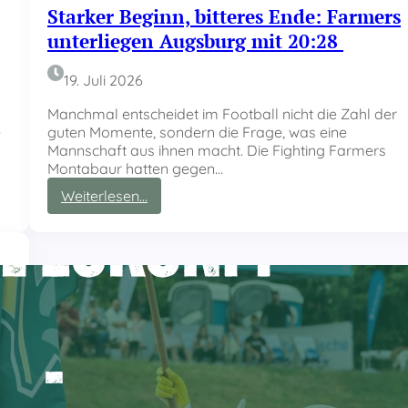
ß
Starker Beginn, bitteres Ende: Farmers
e
unterliegen Augsburg mit 20:28
n
:
F
19. Juli 2026
a
r
Manchmal entscheidet im Football nicht die Zahl der
m
e
guten Momente, sondern die Frage, was eine
e
Mannschaft aus ihnen macht. Die Fighting Farmers
r
Montabaur hatten gegen…
s
:
Weiterlesen…
b
S
e
t
e
a
n
r
d
k
e
e
n
r
N
B
e
e
g
g
a
i
t