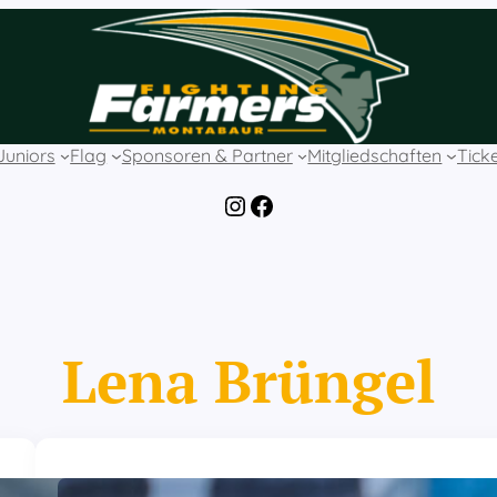
Juniors
Flag
Sponsoren & Partner
Mitgliedschaften
Tick
Instagram
Facebook
Lena Brüngel