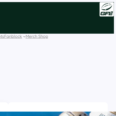
ets
Fanblock
Merch Shop