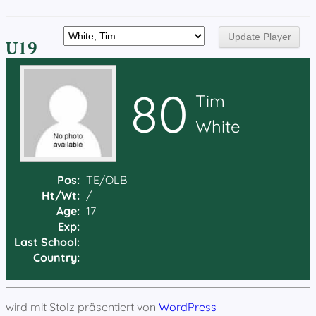
U19
80
Tim
White
Pos:
TE/OLB
Ht/Wt:
/
Age:
17
Exp:
Last School:
Country:
wird mit Stolz präsentiert von
WordPress