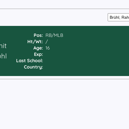
Pos:
RB/MLB
Ht/Wt:
/
it
Age:
16
Exp:
ühl
Last School:
Country: