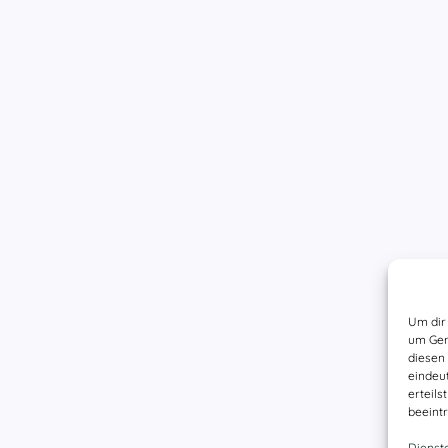
Um dir 
um Ger
diesen
eindeu
erteil
beeintr
Dienst