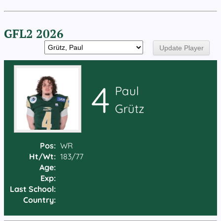
GFL2 2026
4
Paul
Grütz
Pos:
WR
Ht/Wt:
183/77
Age:
Exp:
Last School:
Country: