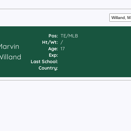
Pos:
TE/MLB
Ht/Wt:
/
Marvin
Age:
17
Exp:
Willand
Last School:
Country: