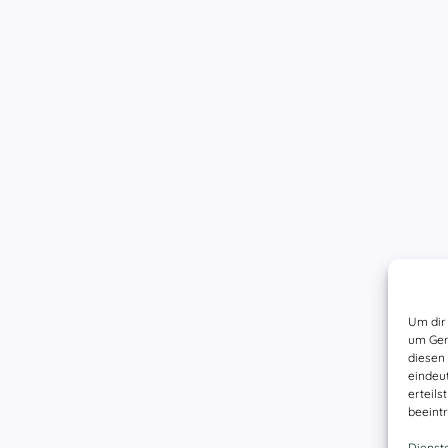
Um dir 
um Ger
diesen
eindeu
erteil
beeintr
Dienst