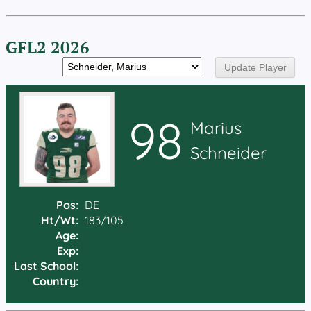
GFL2 2026
98
Marius
Schneider
Pos:
DE
Ht/Wt:
183/105
Age:
Exp:
Last School:
Country: