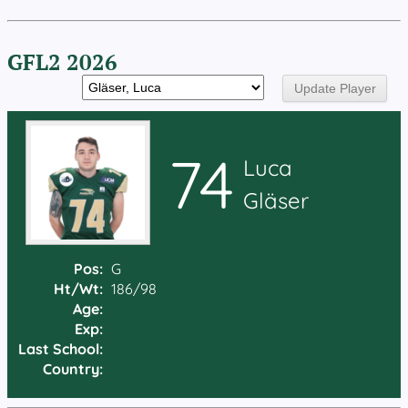
GFL2 2026
74
Luca
Gläser
Pos:
G
Ht/Wt:
186/98
Age:
Exp:
Last School:
Country: