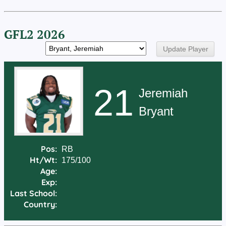
GFL2 2026
21
Jeremiah
Bryant
Pos:
RB
Ht/Wt:
175/100
Age:
Exp:
Last School:
Country: