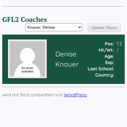
GFL2 Coaches
Pos:
TZ
Ht/Wt:
/
Denise
Age:
Exp:
Knauer
Last School:
Country:
wird mit Stolz präsentiert von
WordPress