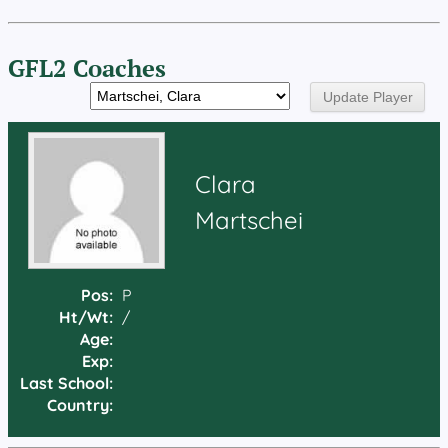
GFL2 Coaches
Clara
Martschei
Pos:
P
Ht/Wt:
/
Age:
Exp:
Last School:
Country: