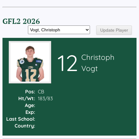
GFL2 2026
12
Christoph
Vogt
Pos:
CB
Ht/Wt:
183/83
Age:
Exp:
Last School:
Country: