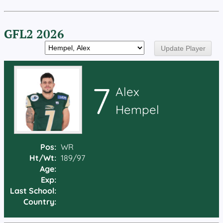
GFL2 2026
7
Alex
Hempel
Pos:
WR
Ht/Wt:
189/97
Age:
Exp:
Last School:
Country: